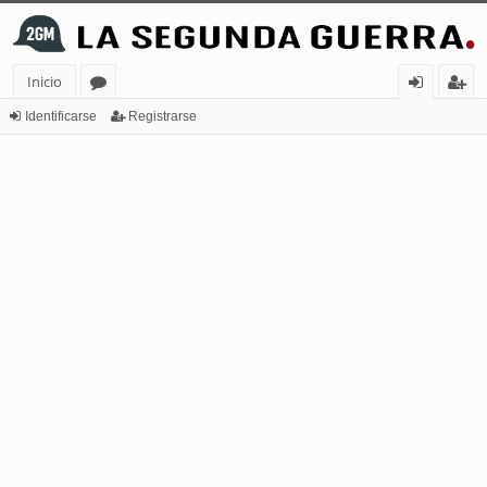
Inicio
or
de
eg
Identificarse
Registrarse
os
nt
ist
ifi
ra
ca
rs
rs
e
e