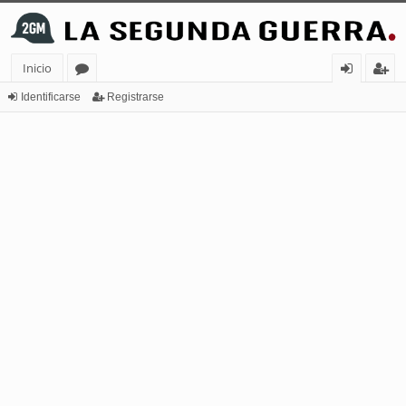
Inicio
or
de
eg
Identificarse
Registrarse
os
nt
ist
ifi
ra
ca
rs
rs
e
e