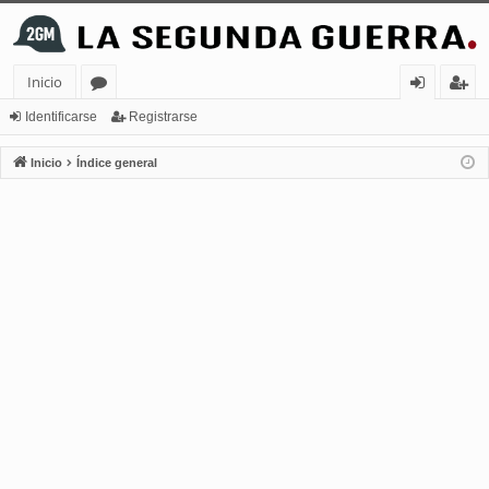
Inicio
or
de
eg
Identificarse
Registrarse
os
nt
ist
Inicio
Índice general
ifi
ra
ca
rs
rs
e
e