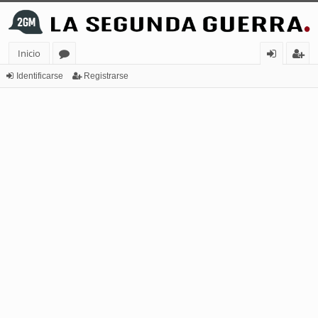
Inicio
or
de
eg
Identificarse
Registrarse
os
nt
ist
ifi
ra
ca
rs
rs
e
e