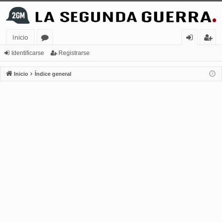
Inicio
or
de
eg
Identificarse
Registrarse
os
nt
ist
Inicio
Índice general
ifi
ra
ca
rs
rs
e
e