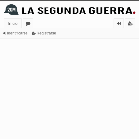
Inicio
or
de
eg
Identificarse
Registrarse
os
nt
ist
ifi
ra
ca
rs
rs
e
e