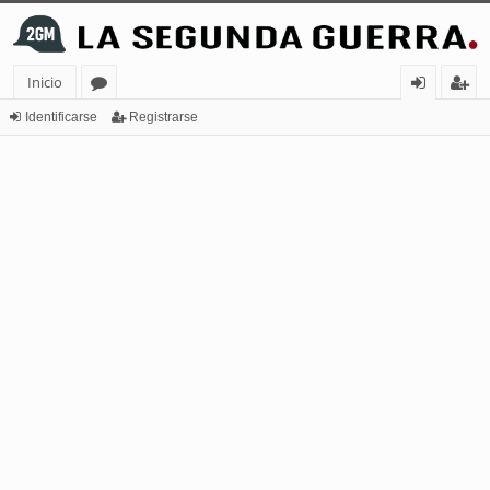
Inicio
or
de
eg
Identificarse
Registrarse
os
nt
ist
ifi
ra
ca
rs
rs
e
e