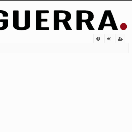
FA
de
eg
Q
nt
ist
ifi
ra
ca
rs
rs
e
e