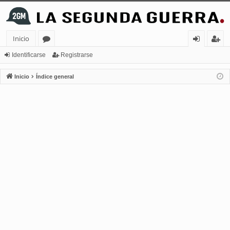
Inicio
or
de
eg
Identificarse
Registrarse
os
nt
ist
Inicio
Índice general
ifi
ra
ca
rs
rs
e
e