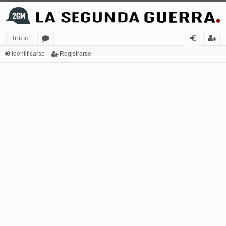
Inicio
or
de
eg
Identificarse
Registrarse
os
nt
ist
ifi
ra
ca
rs
rs
e
e