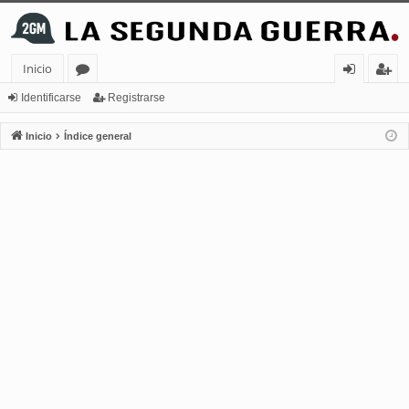
Inicio
or
de
eg
Identificarse
Registrarse
os
nt
ist
Inicio
Índice general
ifi
ra
ca
rs
rs
e
e