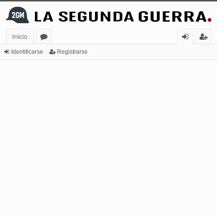
Inicio
or
de
eg
Identificarse
Registrarse
os
nt
ist
ifi
ra
ca
rs
rs
e
e