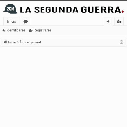
Inicio
or
de
eg
Identificarse
Registrarse
os
nt
ist
Inicio
Índice general
ifi
ra
ca
rs
rs
e
e