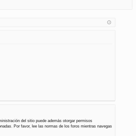
FA
de
eg
Q
nt
ist
ifi
ra
ca
rs
rs
e
e
ministración del sitio puede además otorgar permisos
cionadas. Por favor, lee las normas de los foros mientras navegas