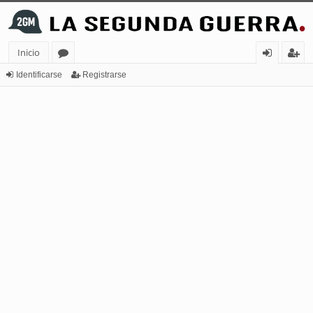
Inicio
or
de
eg
Identificarse
Registrarse
os
nt
ist
ifi
ra
ca
rs
rs
e
e