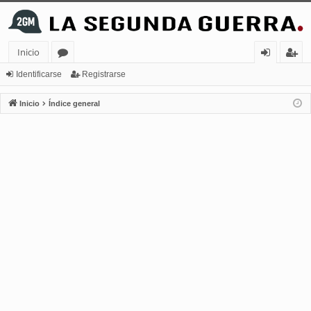
Inicio
or
de
eg
Identificarse
Registrarse
os
nt
ist
Inicio
Índice general
ifi
ra
ca
rs
rs
e
e