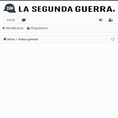
Inicio
or
de
eg
Identificarse
Registrarse
os
nt
ist
Inicio
Índice general
ifi
ra
ca
rs
rs
e
e