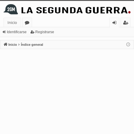
Inicio
or
de
eg
Identificarse
Registrarse
os
nt
ist
Inicio
Índice general
ifi
ra
ca
rs
rs
e
e