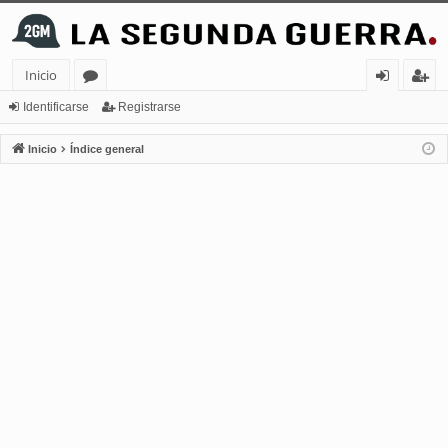
Inicio
or
de
eg
Identificarse
Registrarse
os
nt
ist
Inicio
Índice general
ifi
ra
ca
rs
rs
e
e