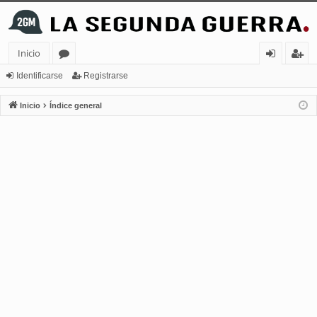
Inicio
or
de
eg
Identificarse
Registrarse
os
nt
ist
Inicio
Índice general
ifi
ra
ca
rs
rs
e
e