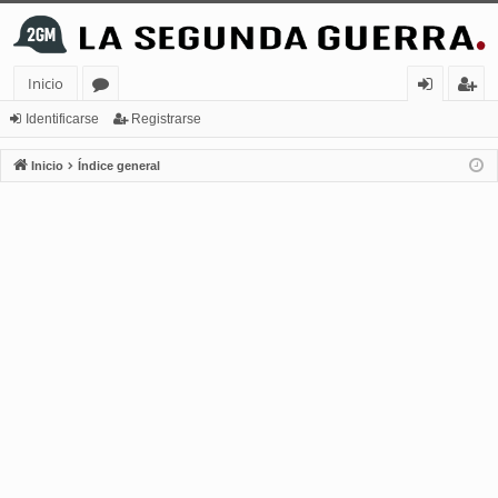
Inicio
or
de
eg
Identificarse
Registrarse
os
nt
ist
Inicio
Índice general
ifi
ra
ca
rs
rs
e
e