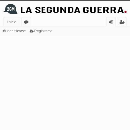
Inicio
or
de
eg
Identificarse
Registrarse
os
nt
ist
ifi
ra
ca
rs
rs
e
e