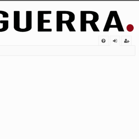
FA
de
eg
Q
nt
ist
ifi
ra
ca
rs
rs
e
e