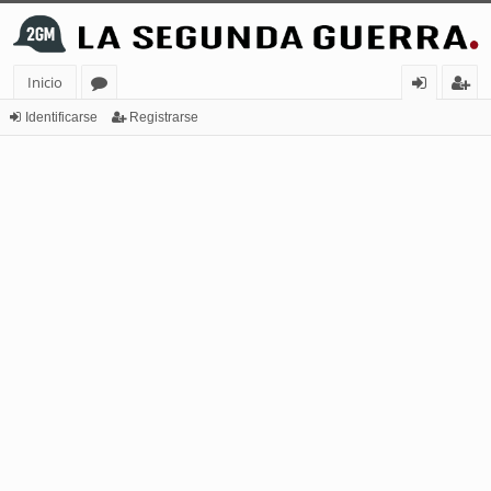
Inicio
or
de
eg
Identificarse
Registrarse
os
nt
ist
ifi
ra
ca
rs
rs
e
e