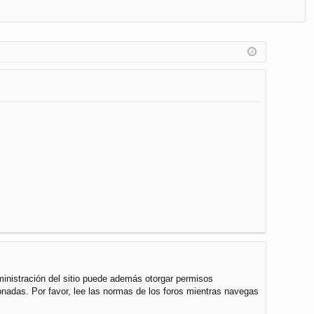
FA
de
eg
Q
nt
ist
ifi
ra
ca
rs
rs
e
e
ministración del sitio puede además otorgar permisos
cionadas. Por favor, lee las normas de los foros mientras navegas