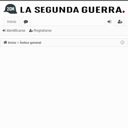
Inicio
or
de
eg
Identificarse
Registrarse
os
nt
ist
Inicio
Índice general
ifi
ra
ca
rs
rs
e
e