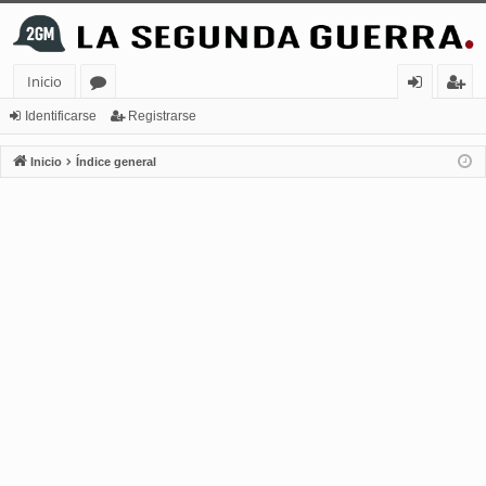
Inicio
or
de
eg
Identificarse
Registrarse
os
nt
ist
Inicio
Índice general
ifi
ra
ca
rs
rs
e
e