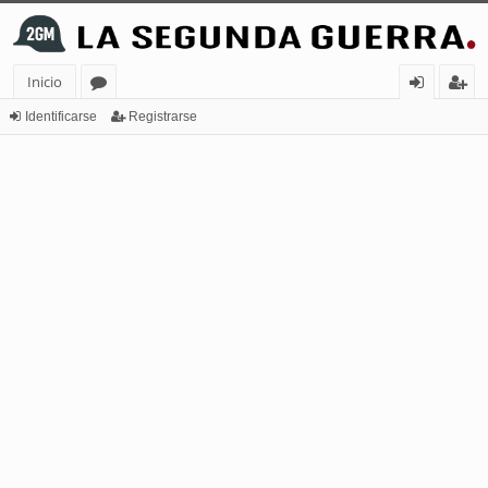
Inicio
or
de
eg
Identificarse
Registrarse
os
nt
ist
ifi
ra
ca
rs
rs
e
e