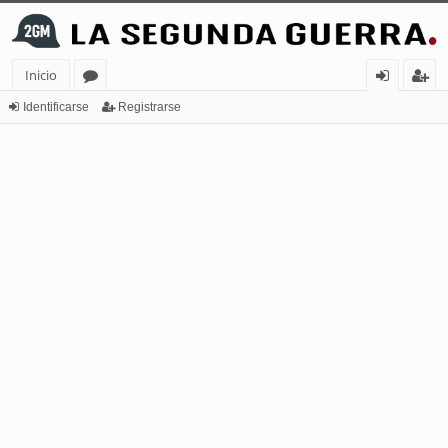
Inicio
or
de
eg
Identificarse
Registrarse
os
nt
ist
ifi
ra
ca
rs
rs
e
e