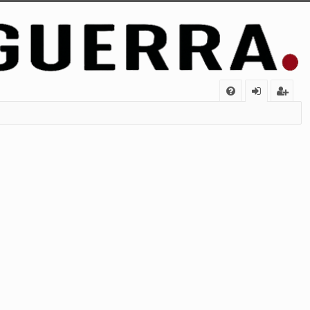
FA
de
eg
Q
nt
ist
ifi
ra
ca
rs
rs
e
e