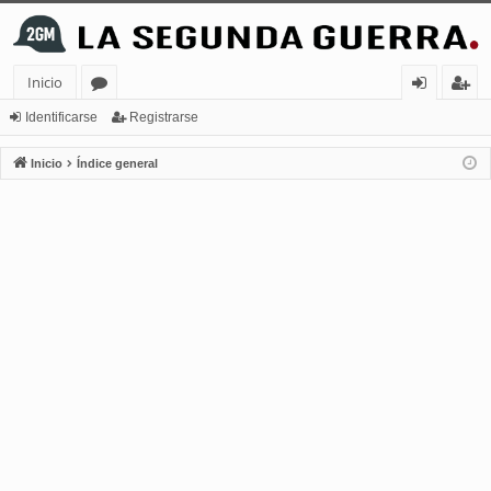
Inicio
or
de
eg
Identificarse
Registrarse
os
nt
ist
Inicio
Índice general
ifi
ra
ca
rs
rs
e
e