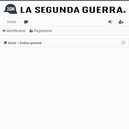
Inicio
or
de
eg
Identificarse
Registrarse
os
nt
ist
Inicio
Índice general
ifi
ra
ca
rs
rs
e
e