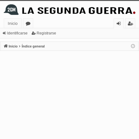
Inicio
or
de
eg
Identificarse
Registrarse
os
nt
ist
Inicio
Índice general
ifi
ra
ca
rs
rs
e
e