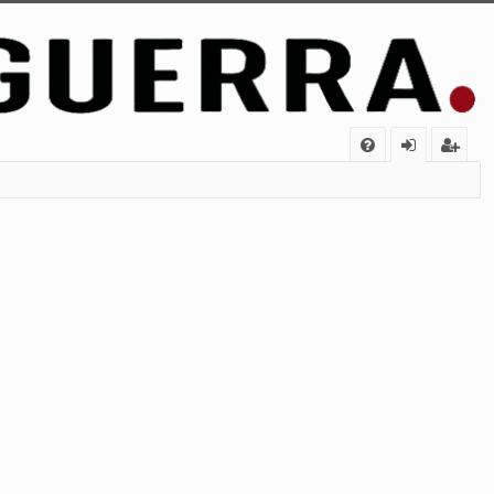
FA
de
eg
Q
nt
ist
ifi
ra
ca
rs
rs
e
e