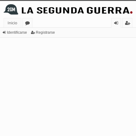
Inicio
or
de
eg
Identificarse
Registrarse
os
nt
ist
ifi
ra
ca
rs
rs
e
e