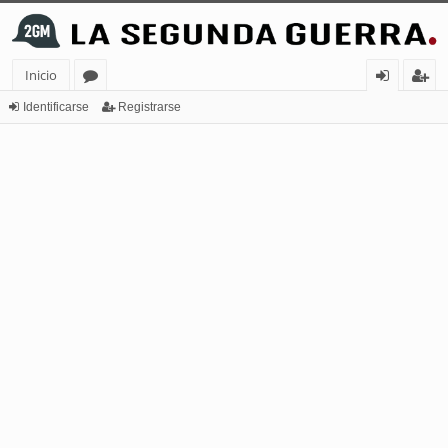
Inicio
or
de
eg
Identificarse
Registrarse
os
nt
ist
ifi
ra
ca
rs
rs
e
e