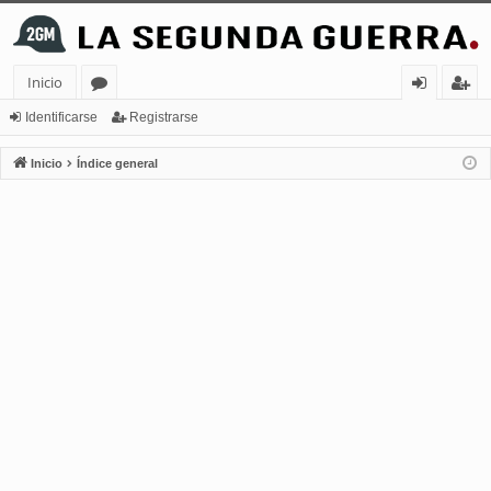
Inicio
or
de
eg
Identificarse
Registrarse
os
nt
ist
Inicio
Índice general
ifi
ra
ca
rs
rs
e
e