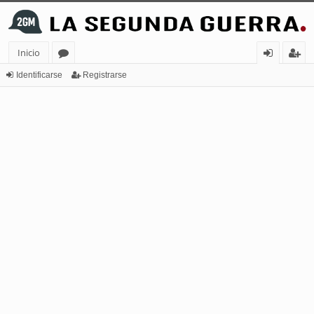
Inicio
or
de
eg
Identificarse
Registrarse
os
nt
ist
ifi
ra
ca
rs
rs
e
e