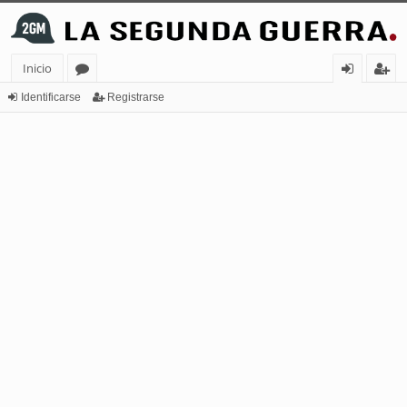
Inicio
or
de
eg
Identificarse
Registrarse
os
nt
ist
ifi
ra
ca
rs
rs
e
e