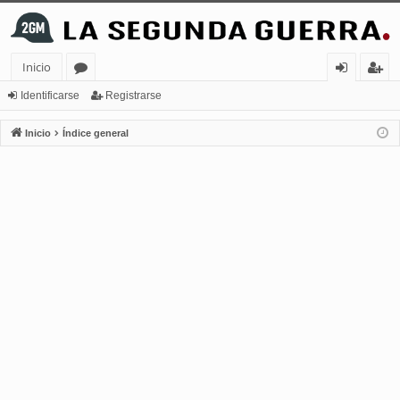
Inicio
or
de
eg
Identificarse
Registrarse
os
nt
ist
Inicio
Índice general
ifi
ra
ca
rs
rs
e
e