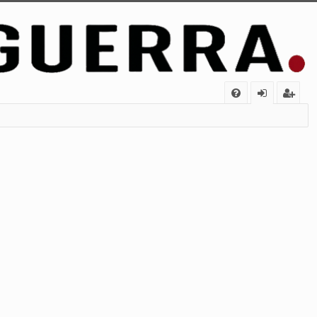
FA
de
eg
Q
nt
ist
ifi
ra
ca
rs
rs
e
e