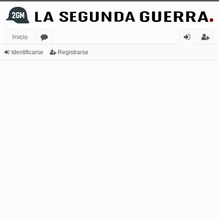
Inicio
or
de
eg
Identificarse
Registrarse
os
nt
ist
ifi
ra
ca
rs
rs
e
e