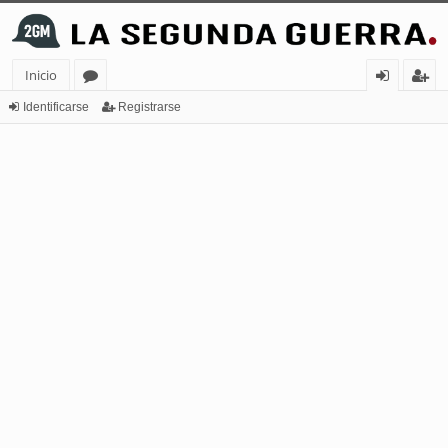
Inicio
or
de
eg
Identificarse
Registrarse
os
nt
ist
ifi
ra
ca
rs
rs
e
e