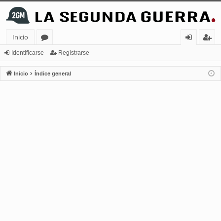
Inicio
or
de
eg
Identificarse
Registrarse
os
nt
ist
Inicio
Índice general
ifi
ra
ca
rs
rs
e
e