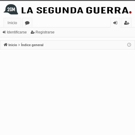
Inicio
or
de
eg
Identificarse
Registrarse
os
nt
ist
Inicio
Índice general
ifi
ra
ca
rs
rs
e
e