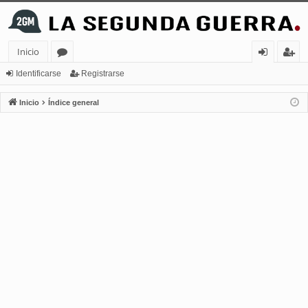
Inicio
or
de
eg
Identificarse
Registrarse
os
nt
ist
Inicio
Índice general
ifi
ra
ca
rs
rs
e
e