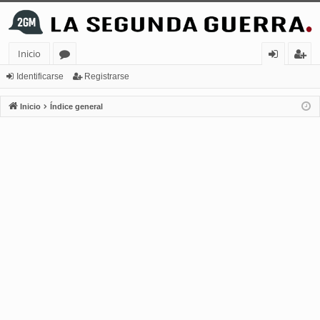
Inicio
or
de
eg
Identificarse
Registrarse
os
nt
ist
Inicio
Índice general
ifi
ra
ca
rs
rs
e
e