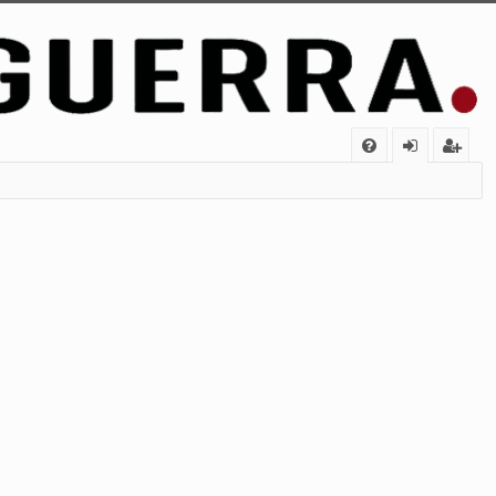
FA
de
eg
Q
nt
ist
ifi
ra
ca
rs
rs
e
e