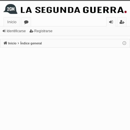
Inicio
or
de
eg
Identificarse
Registrarse
os
nt
ist
Inicio
Índice general
ifi
ra
ca
rs
rs
e
e