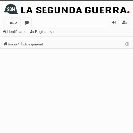
Inicio
or
de
eg
Identificarse
Registrarse
os
nt
ist
Inicio
Índice general
ifi
ra
ca
rs
rs
e
e